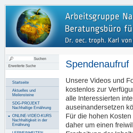
Spendenaufruf
Erweiterte Suche
Unsere Videos und Fol
Startseite
kostenlos zur Verfügun
Aktuelles und
Meilensteine
alle Interessierten i
SDG-PROJEKT
auseinandersetzen kö
Nachhaltige Ernährung
Für die hohen Kosten b
ONLINE-VIDEO-KURS
Nachhaltigkeit in der
daher um einen freiwi
Ernährung
LERNEINHEITEN