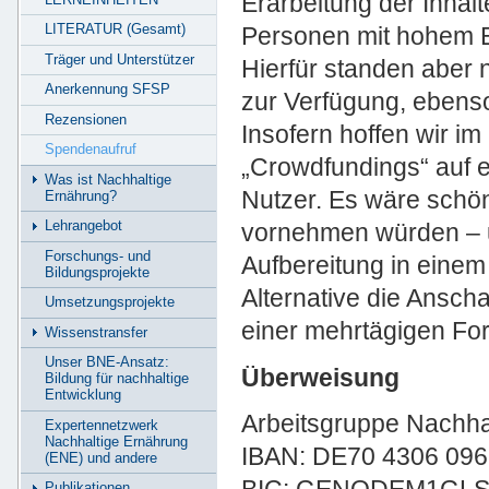
Erarbeitung der Inhalt
LITERATUR (Gesamt)
Personen mit hohem E
Träger und Unterstützer
Hierfür standen aber n
Anerkennung SFSP
zur Verfügung, ebenso
Rezensionen
Insofern hoffen wir i
Spendenaufruf
„Crowdfundings“ auf e
Was ist Nachhaltige
Nutzer. Es wäre schö
Ernährung?
Lehrangebot
vornehmen würden – 
Forschungs- und
Aufbereitung in einem
Bildungsprojekte
Alternative die Ansch
Umsetzungsprojekte
einer mehrtägigen For
Wissenstransfer
Unser BNE-Ansatz:
Überweisung
Bildung für nachhaltige
Entwicklung
Arbeitsgruppe Nachha
Expertennetzwerk
Nachhaltige Ernährung
IBAN: DE70 4306 096
(ENE) und andere
Publikationen