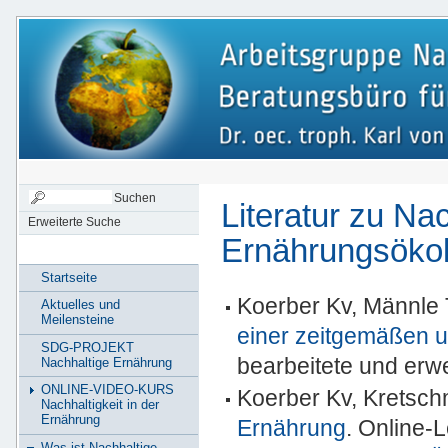
Literatur zu Na
Erweiterte Suche
Ernährungsökol
Startseite
Koerber Kv, Männle 
Aktuelles und
Meilensteine
einer zeitgemäßen 
SDG-PROJEKT
bearbeitete und erwei
Nachhaltige Ernährung
ONLINE-VIDEO-KURS
Koerber Kv, Kretsch
Nachhaltigkeit in der
Ernährung
Ernährung
. Online-
Was ist Nachhaltige