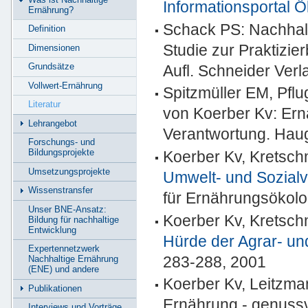
Informationsportal 
Ernährung?
Schack PS: Nachhalti
Definition
Studie zur Praktizier
Dimensionen
Grundsätze
Aufl. Schneider Ver
Vollwert-Ernährung
Spitzmüller EM, Pflu
Literatur
von Koerber Kv: Er
Lehrangebot
Verantwortung. Haug
Forschungs- und
Bildungsprojekte
Koerber Kv, Kretsch
Umsetzungsprojekte
Umwelt- und Sozialve
Wissenstransfer
für Ernährungsökolo
Unser BNE-Ansatz:
Koerber Kv, Kretsch
Bildung für nachhaltige
Entwicklung
Hürde der Agrar- 
Expertennetzwerk
283-288, 2001
Nachhaltige Ernährung
(ENE) und andere
Koerber Kv, Leitzman
Publikationen
Ernährung - genussvo
Interviews und Vorträge